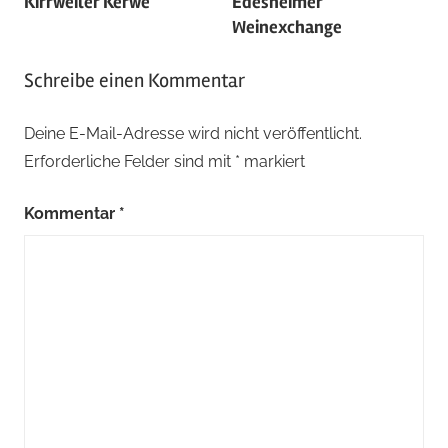
Kirrweiler Kerwe
Edesheimer
Ausgezeichnet
,
Weinexchange
Juli
,
Sommer
,
Schreibe einen Kommentar
Weinstraße
,
Weinwanderung
Deine E-Mail-Adresse wird nicht veröffentlicht.
Erforderliche Felder sind mit
*
markiert
Kommentar
*