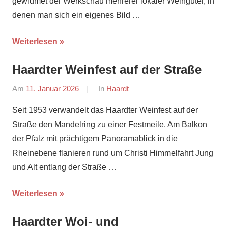
gewidmet der Werkschau mehrerer lokaler Weingüter, in
denen man sich ein eigenes Bild …
Weiterlesen
Haardter Weinfest auf der Straße
Am
11. Januar 2026
Von
In
Haardt
Redaktion
Seit 1953 verwandelt das Haardter Weinfest auf der
Straße den Mandelring zu einer Festmeile. Am Balkon
der Pfalz mit prächtigem Panoramablick in die
Rheinebene flanieren rund um Christi Himmelfahrt Jung
und Alt entlang der Straße …
Weiterlesen
Haardter Woi- und