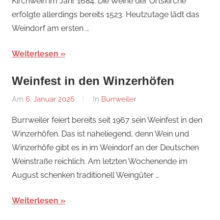
Kirchweih im Jahr 1684. Die Weihe der Ortskirche
erfolgte allerdings bereits 1523. Heutzutage lädt das
Weindorf am ersten …
Weiterlesen
Weinfest in den Winzerhöfen
Am
6. Januar 2026
Von
In
Burrweiler
Redaktion
Burrweiler feiert bereits seit 1967 sein Weinfest in den
Winzerhöfen. Das ist naheliegend, denn Wein und
Winzerhöfe gibt es in im Weindorf an der Deutschen
Weinstraße reichlich. Am letzten Wochenende im
August schenken traditionell Weingüter …
Weiterlesen