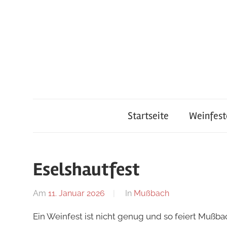
Zum
Inhalt
springen
Startseite
Weinfest
Eselshautfest
Am
11. Januar 2026
Von
In
Mußbach
Redaktion
Ein Weinfest ist nicht genug und so feiert Muß