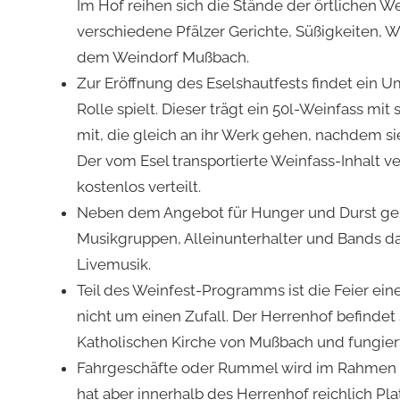
Im Hof reihen sich die Stände der örtlichen 
verschiedene Pfälzer Gerichte, Süßigkeiten, Wa
dem Weindorf Mußbach.
Zur Eröffnung des Eselshautfests findet ein Um
Rolle spielt. Dieser trägt ein 50l-Weinfass mi
mit, die gleich an ihr Werk gehen, nachdem s
Der vom Esel transportierte Weinfass-Inhalt ve
kostenlos verteilt.
Neben dem Angebot für Hunger und Durst gebe
Musikgruppen, Alleinunterhalter und Bands da
Livemusik.
Teil des Weinfest-Programms ist die Feier ein
nicht um einen Zufall. Der Herrenhof befinde
Katholischen Kirche von Mußbach und fungiert
Fahrgeschäfte oder Rummel wird im Rahmen d
hat aber innerhalb des Herrenhof reichlich 