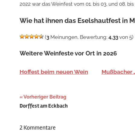
2022 war das Weinfest vom 01. bis 03. und 08. bis 1
Wie hat ihnen das Eselshautfest in 
(
3
Meinungen, Bewertung:
4,33
von 5)
Weitere Weinfeste vor Ort in 2026
Hoffest beim neuen Wein
Mußbacher 
Beitragsnavigation
Schlagwörter:
Vorheriger Beitrag
Dorffest am Eckbach
Juli
,
Sommer
,
Weinstraße
2 Kommentare