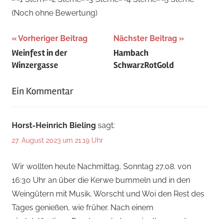
(Noch ohne Bewertung)
Beitragsnavigation
Schlagwörter:
Vorheriger Beitrag
Nächster Beitrag
Weinfest in der
Hambach
August
,
Winzergasse
SchwarzRotGold
Sommer
Ein Kommentar
Horst-Heinrich Bieling
sagt:
27. August 2023 um 21:19 Uhr
Wir wollten heute Nachmittag, Sonntag 27.08. von
16:30 Uhr an über die Kerwe bummeln und in den
Weingütern mit Musik, Worscht und Woi den Rest des
Tages genießen, wie früher. Nach einem