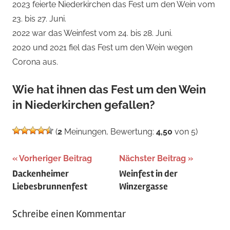
2023 feierte Niederkirchen das Fest um den Wein vom
23. bis 27. Juni.
2022 war das Weinfest vom 24. bis 28. Juni.
2020 und 2021 fiel das Fest um den Wein wegen
Corona aus.
Wie hat ihnen das Fest um den Wein
in Niederkirchen gefallen?
(
2
Meinungen, Bewertung:
4,50
von 5)
Beitragsnavigation
Schlagwörter:
Vorheriger Beitrag
Nächster Beitrag
Dackenheimer
Weinfest in der
Ausgezeichnet
,
Liebesbrunnenfest
Winzergasse
Juni
,
Sommer
Schreibe einen Kommentar