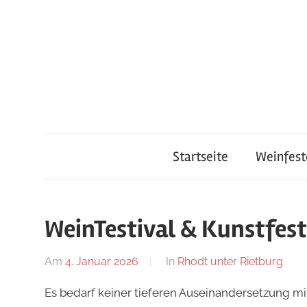
Zum
Inhalt
springen
Startseite
Weinfest
WeinTestival & Kunstfest
Am
4. Januar 2026
Von
In
Rhodt unter Rietburg
Redaktion
Es bedarf keiner tieferen Auseinandersetzung m