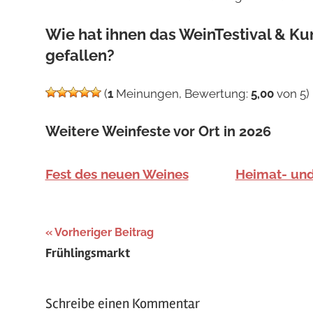
Wie hat ihnen das WeinTestival & Kun
gefallen?
(
1
Meinungen, Bewertung:
5,00
von 5)
Weitere Weinfeste vor Ort in 2026
Fest des neuen Weines
Heimat- und
Beitragsnavigation
Schlagwörter:
Vorheriger Beitrag
Frühlingsmarkt
April
,
Ausgezeichnet
,
Frühling
,
Schreibe einen Kommentar
Weinstraße