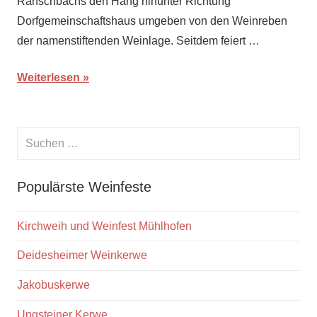
Ranschbachs den Hang hinunter Richtung
Dorfgemeinschaftshaus umgeben von den Weinreben
der namenstiftenden Weinlage. Seitdem feiert …
Weiterlesen
Suchen
nach:
Suche
Populärste Weinfeste
Kirchweih und Weinfest Mühlhofen
Deidesheimer Weinkerwe
Jakobuskerwe
Ungsteiner Kerwe