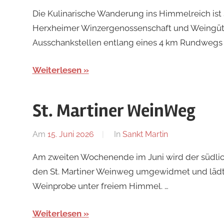
Redaktion
Die Kulinarische Wanderung ins Himmelreich ist 
Herxheimer Winzergenossenschaft und Weingüter
Ausschankstellen entlang eines 4 km Rundwegs g
Weiterlesen
St. Martiner WeinWeg
Am
15. Juni 2026
Von
In
Sankt Martin
Redaktion
Am zweiten Wochenende im Juni wird der südlich
den St. Martiner Weinweg umgewidmet und lädt a
Weinprobe unter freiem Himmel. …
Weiterlesen