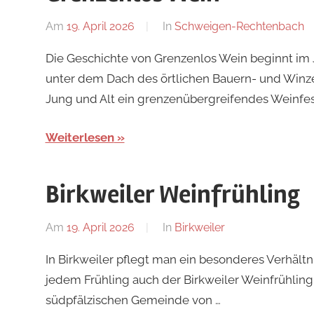
Am
19. April 2026
Von
In
Schweigen-Rechtenbach
Redaktion
Die Geschichte von Grenzenlos Wein beginnt im 
unter dem Dach des örtlichen Bauern- und Winz
Jung und Alt ein grenzenübergreifendes Weinfes
Weiterlesen
Birkweiler Weinfrühling
Am
19. April 2026
Von
In
Birkweiler
Redaktion
In Birkweiler pflegt man ein besonderes Verhält
jedem Frühling auch der Birkweiler Weinfrühling
südpfälzischen Gemeinde von …