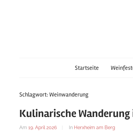
Zum
Inhalt
springen
Startseite
Weinfest
Schlagwort:
Weinwanderung
Kulinarische Wanderung 
Am
19. April 2026
Von
In
Herxheim am Berg