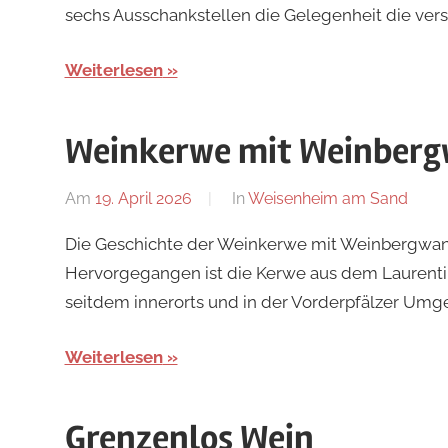
sechs Ausschankstellen die Gelegenheit die ver
Weiterlesen
Weinkerwe mit Weinber
Am
19. April 2026
Von
In
Weisenheim am Sand
Redaktion
Die Geschichte der Weinkerwe mit Weinbergwand
Hervorgegangen ist die Kerwe aus dem Laurentiu
seitdem innerorts und in der Vorderpfälzer Umge
Weiterlesen
Grenzenlos Wein