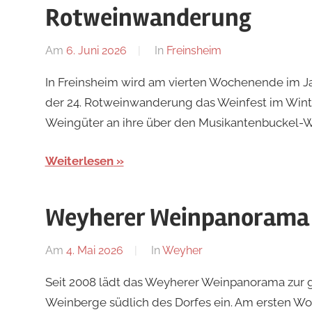
Rotweinwanderung
Am
6. Juni 2026
Von
In
Freinsheim
Redaktion
In Freinsheim wird am vierten Wochenende im 
der 24. Rotweinwanderung das Weinfest im Winte
Weingüter an ihre über den Musikantenbuckel-
Weiterlesen
Weyherer Weinpanorama
Am
4. Mai 2026
Von
In
Weyher
Redaktion
Seit 2008 lädt das Weyherer Weinpanorama zur 
Weinberge südlich des Dorfes ein. Am ersten W