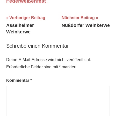
Federweißenfest
Beitragsnavigation
Schlagwörter:
Vorheriger Beitrag
Nächster Beitrag
Asselheimer
Nußdorfer Weinkerwe
August
,
Weinkerwe
Sommer
,
Weinwanderung
Schreibe einen Kommentar
Deine E-Mail-Adresse wird nicht veröffentlicht.
Erforderliche Felder sind mit
*
markiert
Kommentar
*