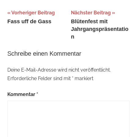
Beitragsnavigation
Schlagwörter:
Vorheriger Beitrag
Nächster Beitrag
Frühling
,
Fass uff de Gass
Blütenfest mit
Jahrgangspräsentatio
März
,
n
Weinstraße
Schreibe einen Kommentar
Deine E-Mail-Adresse wird nicht veröffentlicht.
Erforderliche Felder sind mit
*
markiert
Kommentar
*