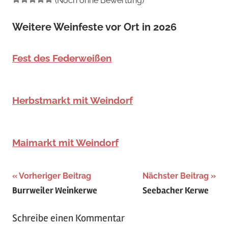
(Noch ohne Bewertung)
Weitere Weinfeste vor Ort in 2026
Fest des Federweißen
Herbstmarkt mit Weindorf
Maimarkt mit Weindorf
Beitragsnavigation
Schlagwörter:
Vorheriger Beitrag
Nächster Beitrag
Burrweiler Weinkerwe
Seebacher Kerwe
Juli
,
Sommer
,
Schreibe einen Kommentar
Weinstraße