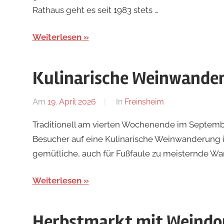
Rathaus geht es seit 1983 stets …
Weiterlesen
Kulinarische Weinwande
Am
19. April 2026
Von
In
Freinsheim
Redaktion
Traditionell am vierten Wochenende im Septembe
Besucher auf eine Kulinarische Weinwanderung i
gemütliche, auch für Fußfaule zu meisternde Wa
Weiterlesen
Herbstmarkt mit Weindo