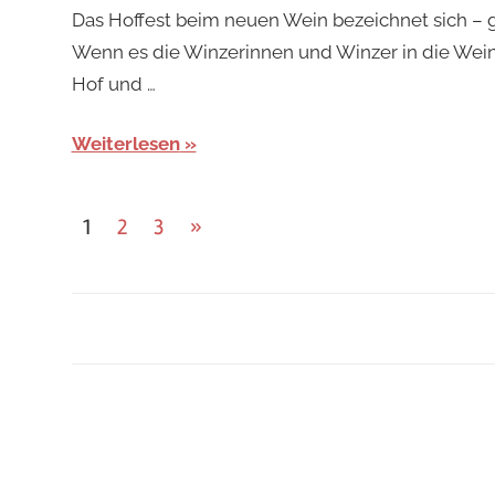
Redaktion
Das Hoffest beim neuen Wein bezeichnet sich – g
Wenn es die Winzerinnen und Winzer in die Wein
Hof und …
Weiterlesen
Seitennummerierung
Nächste
1
2
3
»
Beiträge
der
Beiträge