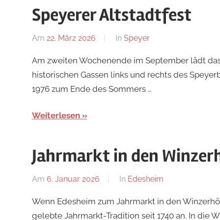
Speyerer Altstadtfest
Am
22. März 2026
Von
In
Speyer
Redaktion
Am zweiten Wochenende im September lädt das Sp
historischen Gassen links und rechts des Speyer
1976 zum Ende des Sommers …
Weiterlesen
Jahrmarkt in den Winzer
Am
6. Januar 2026
Von
In
Edesheim
Redaktion
Wenn Edesheim zum Jahrmarkt in den Winzerhöfen
gelebte Jahrmarkt-Tradition seit 1740 an. In di