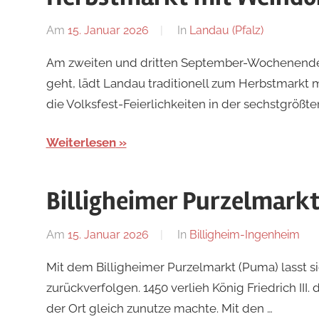
Am
15. Januar 2026
Von
In
Landau (Pfalz)
Redaktion
Am zweiten und dritten September-Wochenend
geht, lädt Landau traditionell zum Herbstmarkt
die Volksfest-Feierlichkeiten in der sechstgrößten
Weiterlesen
Billigheimer Purzelmark
Am
15. Januar 2026
Von
In
Billigheim-Ingenheim
Redaktion
Mit dem Billigheimer Purzelmarkt (Puma) lasst sic
zurückverfolgen. 1450 verlieh König Friedrich III.
der Ort gleich zunutze machte. Mit den …