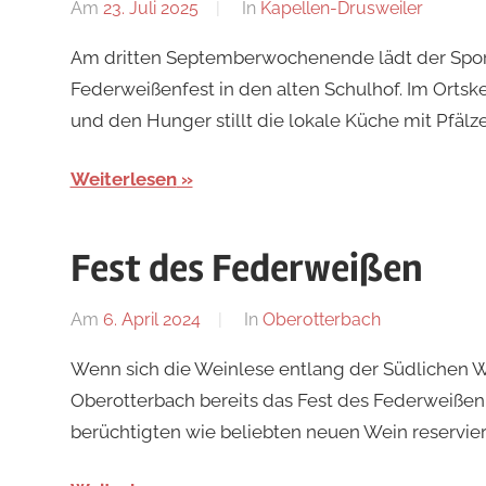
Am
23. Juli 2025
Von
In
Kapellen-Drusweiler
Redaktion
Am dritten Septemberwochenende lädt der Sport
Federweißenfest in den alten Schulhof. Im Ortske
und den Hunger stillt die lokale Küche mit Pfälze
Weiterlesen
Fest des Federweißen
Am
6. April 2024
Von
In
Oberotterbach
Redaktion
Wenn sich die Weinlese entlang der Südlichen W
Oberotterbach bereits das Fest des Federweißen
berüchtigten wie beliebten neuen Wein reservier