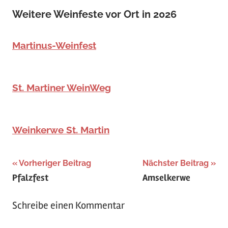
Weitere Weinfeste vor Ort in 2026
Martinus-Weinfest
St. Martiner WeinWeg
Weinkerwe St. Martin
Beitragsnavigation
Schlagwörter:
Vorheriger Beitrag
Nächster Beitrag
Pfalzfest
Amselkerwe
April
,
Frühling
Schreibe einen Kommentar