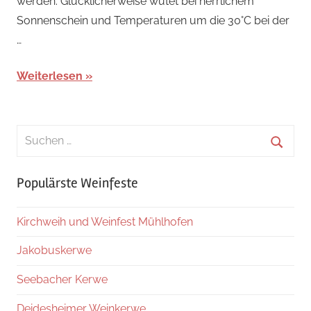
werden. Glücklicherweise wütet bei herrlichem
Sonnenschein und Temperaturen um die 30°C bei der
…
Weiterlesen
Suchen
nach:
Suche
Populärste Weinfeste
Kirchweih und Weinfest Mühlhofen
Jakobuskerwe
Seebacher Kerwe
Deidesheimer Weinkerwe